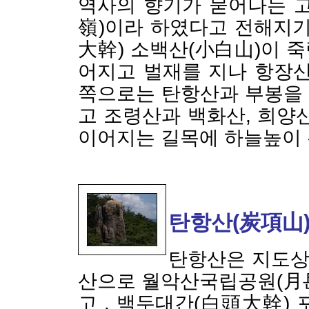
역사의 향기가 묻어나는 
嶺)이라 하였다고 전해지기
大幹) 소백산(小白山)이 죽
어지고 벌재를 지나 항장산
쪽으로는 탄항산과 부봉을
고 조령산과 백화산, 희양
이어지는 길목에 하늘높이
탄항산(炭項山)
탄항산은 지도상
산으로 월악산국립공원(月
고 . 백두대간(白頭大幹)