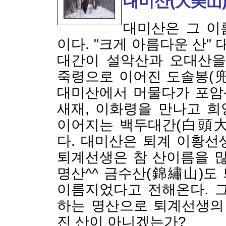
대미산(大美山
대미산은 그 이
이다. "크게 아름다운 산"
대간이 설악산과 오대산을
죽령으로 이어진 도솔봉(
대미산에서 머물다가 포암
새재, 이화령을 만나고 
이어지는 백두대간(白頭大
다. 대미산은 퇴계 이황선
퇴계선생은 참 산이름을 많
명산^^ 금수산(錦繡山)도
이름지었다고 전해온다. 
하는 명산으로 퇴계선생의
진 산이 아니겠는가?