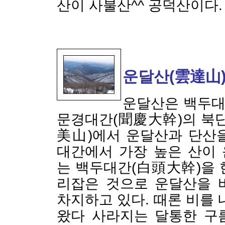
산이 사불산^^ 공덕산이다.
운달산(雲達山
운달산은 백두대
문경대간(聞慶大幹)의 북단
美山)에서 운달산과 단산
대간에서 가장 높은 산이
는 백두대간(白頭大幹)을 
리잡은 것으로 운달산을 
차지하고 있다. 때론 비를 
왔다 사라지는 달통한 구