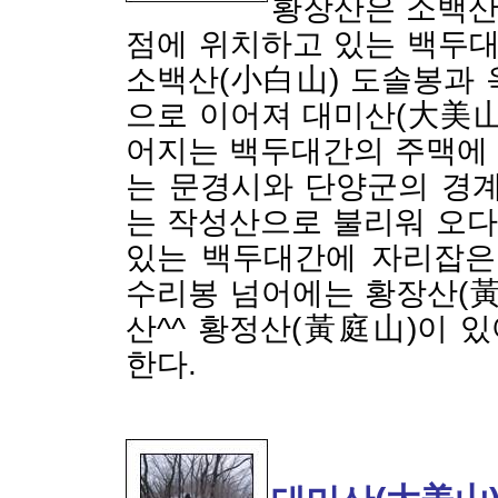
황장산은 소백산
점에 위치하고 있는 백두대
소백산(小白山) 도솔봉과 
으로 이어져 대미산(大美山
어지는 백두대간의 주맥에
는 문경시와 단양군의 경계
는 작성산으로 불리워 오
있는 백두대간에 자리잡은
수리봉 넘어에는 황장산(黃
산^^ 황정산(黃庭山)이 
한다.