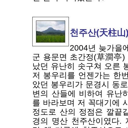
천주산(天柱山
2004년 늦가을
군 용문면 초간정(草澗亭)
났던 유난히 솟구쳐 오른 
저 봉우리를 언젠가는 한번
았던 봉우리가 문경시 동로
변의 산들에 비하여 유난
를 바라보며 저 꼭대기에 
정도로 산의 정점은 깔끝
경의 명산 천주산이였다.