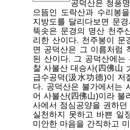
공덕산은 청풍명
으뜸인 도락산과 수리봉을 
지방도를 달리다보면 문경
뚝솟은 문경의 명산 천주
리한 산이다. 천주봉이 문
면 공덕산은 그 이름처럼 
된 산이다. 그 공덕산에는
찰 사불산 대승사(四佛山 
급수공덕(汲水功德)이 저
다. 공덕산은 불가에서는 
어 사불산(四佛山)이라 불
사에서 점심공양을 권하던
실천하지 못하고 바쁜 일
미안한 마음을 간직하고 