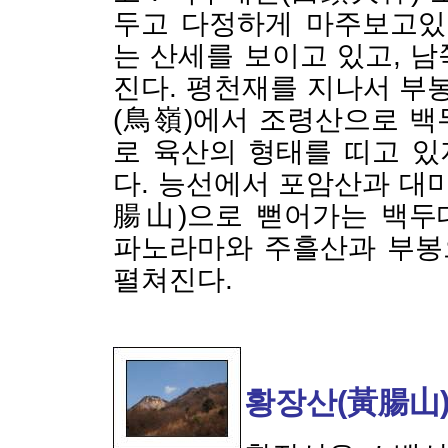
두고 다정하게 마주보고있
는 산세를 보이고 있고, 
진다. 평천재를 지나서 부
(鳥嶺)에서 조령산으로 백
로 육산의 형태를 띠고 
다. 능선에서 포암산과 대
腸山)으로 뻗어가는 백두
파노라마와 주흘산과 부봉
펼쳐진다.
황장산(黃腸山