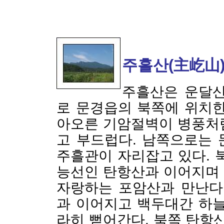
주흘산(主屹山
주흘산은 운달산
로 문경읍의 북쪽에 위치한
아오른 기암절벽이 병풍처
고 부드럽다. 남쪽으로는
주흘관이 자리잡고 있다. 
능선인 탄항산과 이어지며
자랑하는 포암산과 만난다
과 이어지고 백두대간 하
라히 뻗어간다. 북쪽 탄항