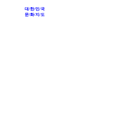
대/한/민/국
문/화/지/도