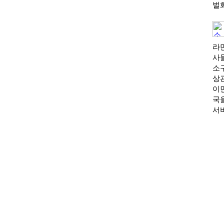
벌
라
사
소
상
이
국
서