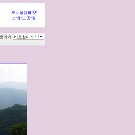
도시공원의 멋!
선/유/도 공/원
로가기