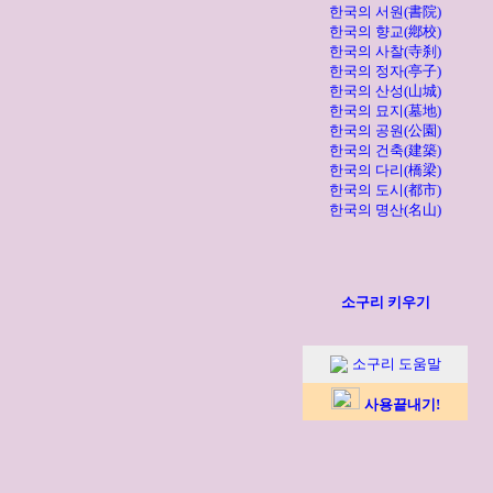
한국의 서원(書院)
한국의 향교(鄕校)
한국의 사찰(寺刹)
한국의 정자(亭子)
한국의 산성(山城)
한국의 묘지(墓地)
한국의 공원(公園)
한국의 건축(建築)
한국의 다리(橋梁)
한국의 도시(都市)
한국의 명산(名山)
소구리 키우기
소구리 도움말
사용끝내기!