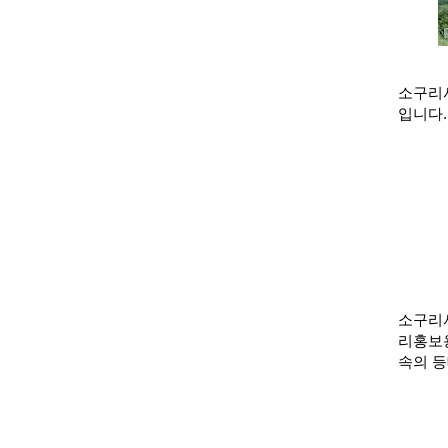
소구리서
입니다.
소구리서
리홍보용
속의 등