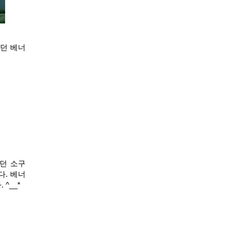
었던 베너
었던 소구
다. 베너
^__*