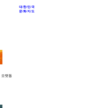
대/한/민/국
문/화/지/도
. 오랫동