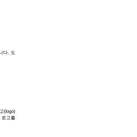
니다. 도
logo)
디 로고를