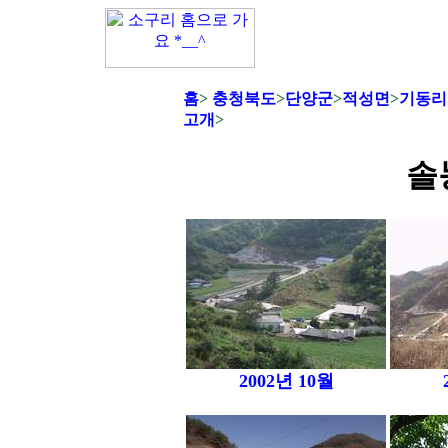
홈
>
충청북도
>
단양군
>
적성면
>
기동리
고개
>
솔
2002년 10월