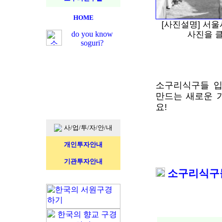
HOME
[사진설명] 서
사진을 클
do you know
soguri?
소구리식구들 입
만드는 새로운 
요!
사/업/투/자/안/내
개인투자안내
기관투자안내
소구리식구