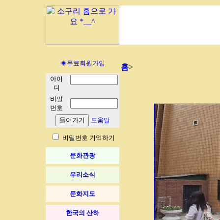
◈무료회원가입
홈
>
아이
디
비밀
번호
도움말
비밀번호 기억하기
문화관광
우리소식
문화지도
한국의 산하