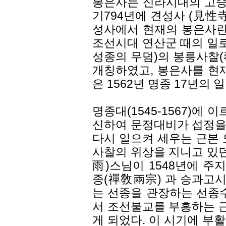
봉은사는 신라시대의 고승 
기794년에 견성사 (見性
성사에서 현재의 봉은사란 
조선시대 연산군 때의 일로
성종의 무덤)의 봉릉사찰
개칭하였고, 봉은사를 현
은 1562년 명종 17년의 
명종대(1545-1567)에
신하여 문정대비가 섭정을
다시 일으켜 세우는 근본 
사찰의 위상을 지니고 있던
雨)스님이 1548년에 
종(禪敎兩宗) 과 승과고시
는 선종을 관장하는 선종
서 조선불교를 부흥하는 
게 되었다. 이 시기에 부