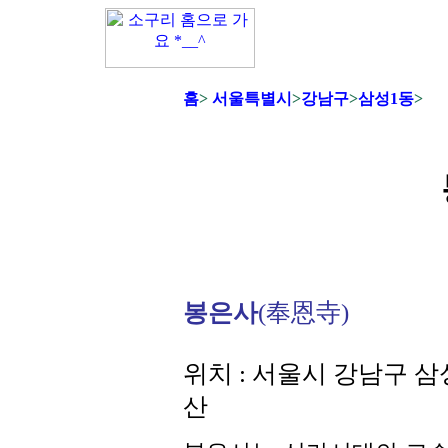
홈
>
서울특별시
>
강남구
>
삼성1동
>
봉은사
(奉恩寺)
위치 : 서울시 강남구 
산