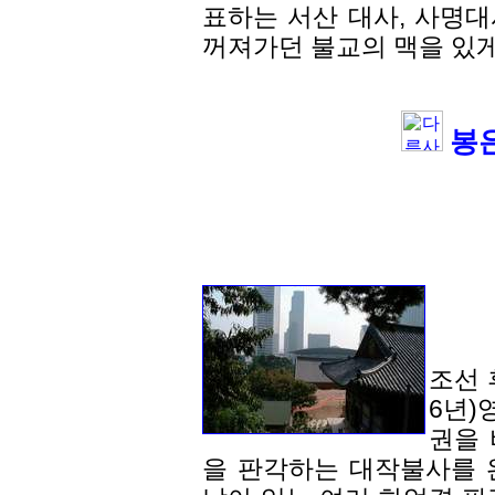
표하는 서산 대사, 사명
꺼져가던 불교의 맥을 있게
봉은
조선 
6년)
권을 
을 판각하는 대작불사를 