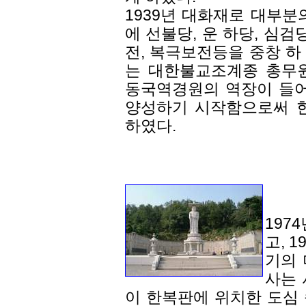
1939년 대화재로 대부분
에 선불당, 운 하당, 심검
전, 복극보전등을 중창 하 
는 대한불교조계종 총무원
동국역경원의 역장이 들
양성하기 시작함으로써 
하였다.
197
고, 
기의 
사는 
이 한복판에 위치한 도심