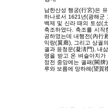
남한산성 행궁(行宮)은 
하나로서 1621년(광해군 
백제 및 신라 때의 토성(
축조하였다. 축조를 시작한지
공하였는데 내행전(內行殿)
익랑(翼廊), 그리고 상궐
궐과 응청문(凝淸門), 내
명을 받고 온 벼슬아치가
정전 중앙에는 궐패(闕牌)
루와 보름에 망하례(望賀禮