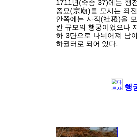
1711년(숙종 37)에는 행
종묘(宗廟)를 모시는 좌전
안쪽에는 사직(社稷)을 모시
칸 규모의 행궁이었으나 지
하 3단으로 나뉘어져 남아
하궐터로 되어 있다.
행궁