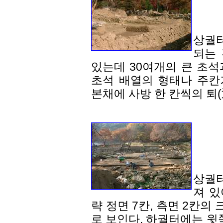
상궐
되는
있는데 30여개의 큰 초석
초석 배열의 형태나 주칸거
본채에 사방 한 칸씩의 퇴(
상궐
져 있
략 정면 7칸, 측면 2칸의
로 보인다. 하궐터에는 윗