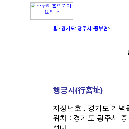
홈
>
경기도
>
광주시
>
중부면
>
행궁지(行宮址)
지정번호 : 경기도 기념물
위치 : 경기도 광주시 
성내