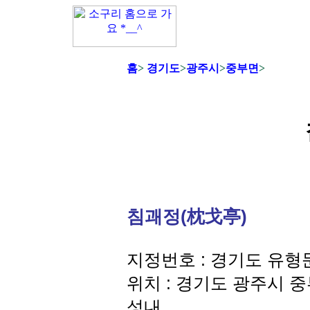
홈
>
경기도
>
광주시
>
중부면
>
침괘정(枕戈亭)
지정번호 : 경기도 유형
위치 : 경기도 광주시 
성내