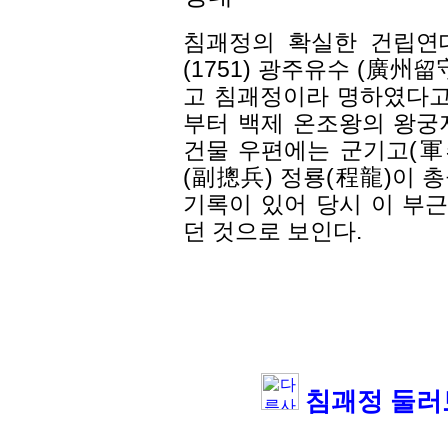
침괘정의 확실한 건립연대
(1751) 광주유수 (廣州
고 침괘정이라 명하였다고
부터 백제 온조왕의 왕궁지
건물 우편에는 군기고(軍
(副摠兵) 정룡(程龍)이
기록이 있어 당시 이 부
던 것으로 보인다.
침괘정 둘러보