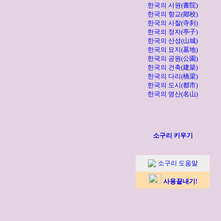
한국의 서원(書院)
한국의 향교(鄕校)
한국의 사찰(寺刹)
한국의 정자(亭子)
한국의 산성(山城)
한국의 묘지(墓地)
한국의 공원(公園)
한국의 건축(建築)
한국의 다리(橋梁)
한국의 도시(都市)
한국의 명산(名山)
소구리 키우기
소구리 도움말
사용끝내기!