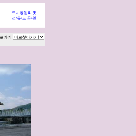
도시공원의 멋!
선/유/도 공/원
로가기